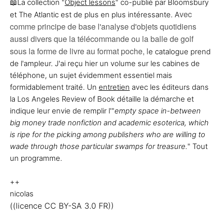
📖La collection "
Object lessons
" co-publié par Bloomsbury
vec
et The Atlantic est de plus en plus intéressante. A
comme principe de base l'analyse d'objets quotidiens
aussi divers que la télécommande ou la balle de golf
sous la forme de livre au format poche, l
e catalogue prend
de l'ampleur. J'ai reçu hier un volume sur les cabines de
téléphone, un sujet évidemment essentiel mais
formidablement traité. Un
entretien
avec les éditeurs dans
la Los Angeles Review of Book détaille la démarche et
indique leur envie de remplir l'"
empty space in-between
big money trade nonfiction and academic esoterica, which
is ripe for the picking among publishers who are willing to
wade through those particular swamps for treasure.
" Tout
un programme.
++
nicolas
((licence CC BY-SA 3.0 FR))