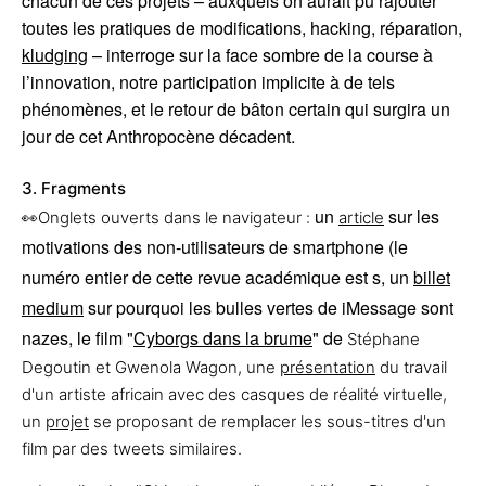
chacun de ces projets – auxquels on aurait pu rajouter
toutes les pratiques de modifications, hacking, réparation,
kludging
– interroge sur la face sombre de la course à
l’innovation, notre participation implicite à de tels
phénomènes, et le retour de bâton certain qui surgira un
jour de cet Anthropocène décadent.
3. Fragments
un
sur les
👀Onglets ouverts dans le navigateur :
article
motivations des non-utilisateurs de smartphone (le
numéro entier de cette revue académique est s, un
billet
medium
sur pourquoi les bulles vertes de iMessage sont
nazes, le film "
Cyborgs dans la brume
" de
Stéphane
Degoutin et Gwenola Wagon, une
présentation
du travail
d'un artiste africain avec des casques de réalité virtuelle,
un
projet
se proposant de remplacer les sous-titres d'un
film par des tweets similaires.