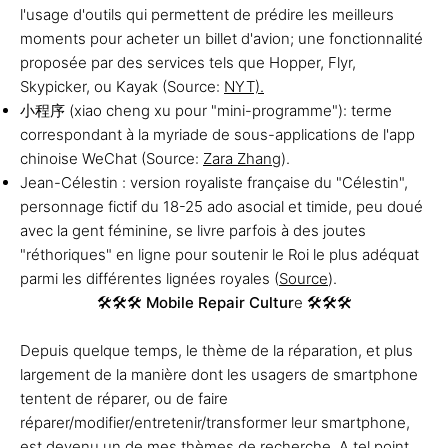
l'usage d'outils qui permettent de prédire les meilleurs
moments pour acheter un billet d'avion; une fonctionnalité
proposée par des services tels que Hopper, Flyr,
Skypicker, ou Kayak (Source:
NYT).
小程序 (xiao cheng xu pour "mini-programme"): terme
correspondant à la myriade de sous-applications de l'app
chinoise WeChat (Source:
Zara Zhang
).
Jean-Célestin : version royaliste française du "Célestin",
personnage fictif du 18-25 ado asocial et timide, peu doué
avec la gent féminine, se livre parfois à des joutes
"réthoriques" en ligne pour soutenir le Roi le plus adéquat
parmi les différentes lignées royales (
Source
).
🛠️🛠️🛠️
Mobile Repair Cultur
e 🛠️🛠️🛠️
Depuis quelque temps, le thème de la réparation, et plus
largement de la manière dont les usagers de smartphone
tentent de réparer, ou de faire
réparer/modifier/entretenir/transformer leur smartphone,
est devenu un de mes thèmes de recherche. A tel point