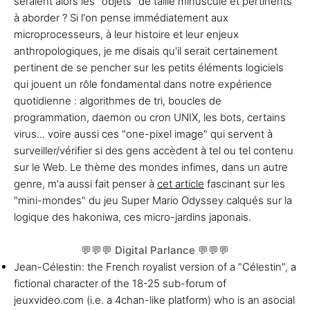
seraient alors les "objets" de taille minuscule et pertinents
à aborder ? Si l'on pense immédiatement aux
microprocesseurs, à leur histoire et leur enjeux
anthropologiques, je me disais qu'il serait certainement
pertinent de se pencher sur les petits éléments logiciels
qui jouent un rôle fondamental dans notre expérience
quotidienne : algorithmes de tri, boucles de
programmation, daemon ou cron UNIX, les bots, certains
virus... voire aussi ces "one-pixel image" qui servent à
surveiller/vérifier si des gens accèdent à tel ou tel contenu
sur le Web. Le thème des mondes infimes, dans un autre
genre, m'a aussi fait penser à
cet article
fascinant sur les
"mini-mondes" du jeu Super Mario Odyssey calqués sur la
logique des hakoniwa, ces micro-jardins japonais.
💬💬💬
Digital Parlance
💬💬💬
Jean-Célestin: the French royalist version of a "Célestin", a
fictional character of the 18-25 sub-forum of
jeuxvideo.com (i.e. a 4chan-like platform) who is an asocial