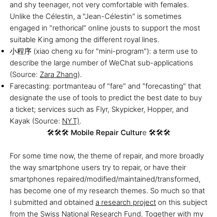
and shy teenager, not very comfortable with females.
Unlike the Célestin, a "Jean-Célestin" is sometimes
engaged in "rethorical" online jousts to support the most
suitable King among the different royal lines.
小程序 (xiao cheng xu for "mini-program"): a term use to
describe the large number of WeChat sub-applications
(Source:
Zara Zhang
).
Farecasting: portmanteau of "fare" and "forecasting" that
designate the use of tools to predict the best date to buy
a ticket; services such as Flyr, Skypicker, Hopper, and
Kayak (Source:
NYT)
.
🛠️🛠️🛠️
Mobile Repair Cultur
e 🛠️🛠️🛠️
For some time now, the theme of repair, and more broadly
the way smartphone users try to repair, or have their
smartphones repaired/modified/maintained/transformed,
has become one of my research themes. So much so that
I submitted and obtained
a research project
on this subject
from the Swiss National Research Fund. Together with my